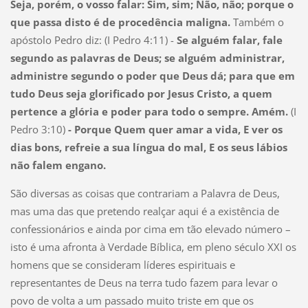
Seja, porém, o vosso falar: Sim, sim; Não, não; porque o
que passa disto é de procedência maligna.
Também o
apóstolo Pedro diz: (I Pedro 4:11) -
Se alguém falar, fale
segundo as palavras de Deus; se alguém administrar,
administre segundo o poder que Deus dá; para que em
tudo Deus seja glorificado por Jesus Cristo, a quem
pertence a glória e poder para todo o sempre. Amém.
(I
Pedro 3:10)
- Porque Quem quer amar a vida, E ver os
dias bons, refreie a sua língua do mal, E os seus lábios
não falem engano.
São diversas as coisas que contrariam a Palavra de Deus,
mas uma das que pretendo realçar aqui é a existência de
confessionários e ainda por cima em tão elevado número –
isto é uma afronta à Verdade Bíblica, em pleno século XXI os
homens que se consideram líderes espirituais e
representantes de Deus na terra tudo fazem para levar o
povo de volta a um passado muito triste em que os