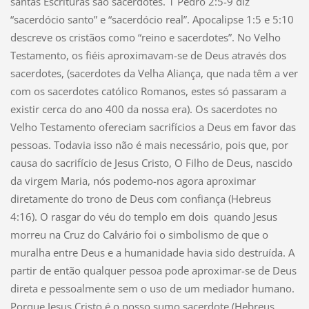
santas Escrituras são sacerdotes. 1 Pedro 2:5-9 diz
“sacerdócio santo” e “sacerdócio real”. Apocalipse 1:5 e 5:10
descreve os cristãos como “reino e sacerdotes”. No Velho
Testamento, os fiéis aproximavam-se de Deus através dos
sacerdotes, (sacerdotes da Velha Aliança, que nada têm a ver
com os sacerdotes católico Romanos, estes só passaram a
existir cerca do ano 400 da nossa era). Os sacerdotes no
Velho Testamento ofereciam sacrifícios a Deus em favor das
pessoas. Todavia isso não é mais necessário, pois que, por
causa do sacrifício de Jesus Cristo, O Filho de Deus, nascido
da virgem Maria, nós podemo-nos agora aproximar
diretamente do trono de Deus com confiança (Hebreus
4:16). O rasgar do véu do templo em dois quando Jesus
morreu na Cruz do Calvário foi o simbolismo de que o
muralha entre Deus e a humanidade havia sido destruída. A
partir de então qualquer pessoa pode aproximar-se de Deus
direta e pessoalmente sem o uso de um mediador humano.
Porque Jesus Cristo é o nosso sumo sacerdote (Hebreus