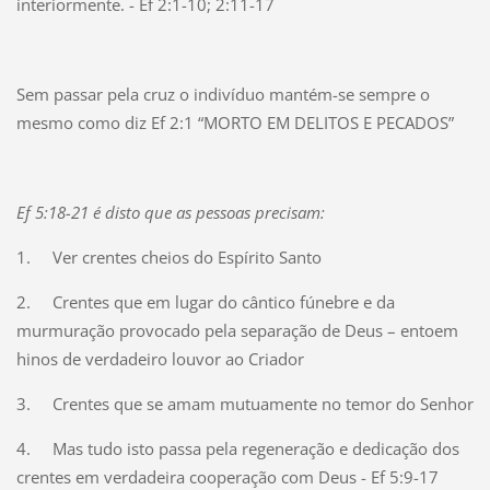
interiormente. - Ef 2:1-10; 2:11-17
Sem passar pela cruz o indivíduo mantém-se sempre o
mesmo como diz Ef 2:1 “MORTO EM DELITOS E PECADOS”
Ef 5:18-21 é disto que as pessoas precisam:
1.
Ver crentes cheios do Espírito Santo
2.
Crentes que em lugar do cântico fúnebre e da
murmuração provocado pela separação de Deus – entoem
hinos de verdadeiro louvor ao Criador
3.
Crentes que se amam mutuamente no temor do Senhor
4.
Mas tudo isto passa pela regeneração e dedicação dos
crentes em verdadeira cooperação com Deus - Ef 5:9-17