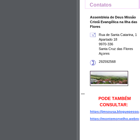
Contatos
Assembleia de Deus Missão
Cristã Evangélica na Ilha das
Flores
Rua de Santa Catarina, 1
Apartado 18
9970-336
Santa Cruz das Flores
Açores
292592568
PODE TAMBÉM
CONSULTAR:
https://jmsousa.bloguepesso
https://montemorvelho.webn