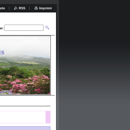
site
RSS
Imprimir
ar:
ES