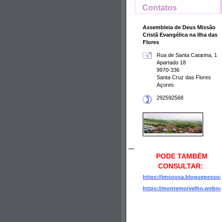
Contatos
Assembleia de Deus Missão
Cristã Evangélica na Ilha das
Flores
Rua de Santa Catarina, 1
Apartado 18
9970-336
Santa Cruz das Flores
Açores
292592568
PODE TAMBÉM
CONSULTAR:
https://jmsousa.bloguepesso
https://montemorvelho.webn