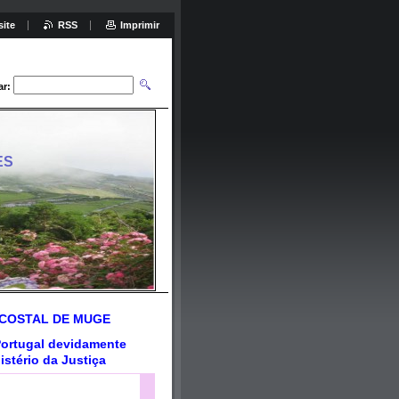
site
RSS
Imprimir
ar:
ES
ECOSTAL DE MUGE
ortugal
devidamente
istério da Justiça