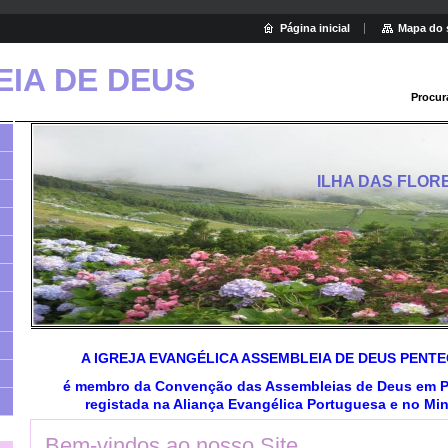
Página inicial
Mapa do 
IA DE DEUS
Procur
ILHA DAS FLOR
A IGREJA EVANGÉLICA ASSEMBLEIA DE DEUS PENT
é membro da Convenção das Assembleias de Deus em P
registada na Aliança Evangélica Portuguesa e no Min
Bem-vindos ao nosso Site